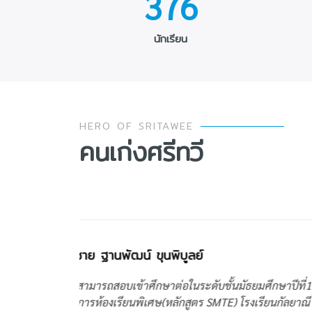
376
นักเรียน
HERO OF SRITAWEE
คนเก่งศรีทวี
เด็กหญิงสุภาวิดา ปานบุตร
ปีที่1
สอบเข้าศึกษาต่อชั้นมัธยมศึ
ัลยาณี
2564 โรงเรียนกัลยาณีศรีธรรม