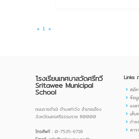
«
1
»
โรงเรียนเทศบาลวัดศรีทวี
Links 
Sritawee Municipal
สมัคร
School
ข้อม
แนะน
ถนนราชดำเนิ ตำบลท่าวัง อำเภอเมือง
เส้น
จังหวัดนครศรีธรรมราช 80000
กำห
ตารา
โทรศัพท์ :
0-7535-6718